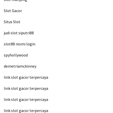
Slot Gacor
Situs Slot
judi slot siputri88
slot88 resmi login
spyhollywood
demetriamckinney
link slot gacor terpercaya
link slot gacor terpercaya
link slot gacor terpercaya
link slot gacor terpercaya