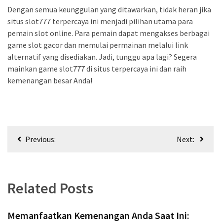
Dengan semua keunggulan yang ditawarkan, tidak heran jika
situs slot777 terpercaya ini menjadi pilihan utama para
pemain slot online. Para pemain dapat mengakses berbagai
game slot gacor dan memulai permainan melalui link
alternatif yang disediakan. Jadi, tunggu apa lagi? Segera
mainkan game slot777 di situs terpercaya ini dan raih
kemenangan besar Anda!
Navigasi
Previous:
Next:
pos
Related Posts
Memanfaatkan Kemenangan Anda Saat Ini: