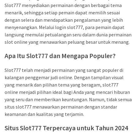
(4)
Slot777 menyediakan permainan dengan berbagai tema
menarik, sehingga setiap pemain dapat memilih sesuai
Uncategorized
dengan selera dan mendapatkan pengalaman yang lebih
(1)
menyenangkan. Melalui login slot777, para pemain dapat
langsung memulai petualangan seru dalam dunia permainan
Casino
slot online yang menawarkan peluang besar untuk menang.
Online
(1)
Apa Itu Slot777 dan Mengapa Populer?
judi
Slot777 telah menjadi permainan yang sangat populer di
bola
kalangan penggemar judi online. Dengan tampilan visual
(1)
yang menarik dan pilihan tema yang beragam, slot777
online menjadi pilihan ideal bagi Anda yang mencari hiburan
yang seru dan memberikan keuntungan. Namun, tidak semua
situs slot777 menawarkan permainan dengan standar
keamanan dan kualitas yang terjamin.
Situs Slot777 Terpercaya untuk Tahun 2024