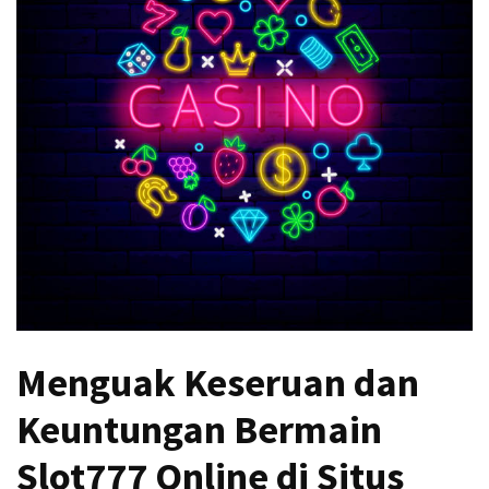
Menguak
Keseruan
dan
Keuntungan
Bermain
Slot777
Online
di
Situs
Terpercaya
19
Jenis
Permainan
Menguak Keseruan dan
Taruhan
Online
Keuntungan Bermain
di
Situs
Slot777 Online di Situs
Slot